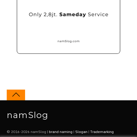
namSlog
© 2016-2026 namSlog |
brand naming
|
Slogan
|
Trademarking