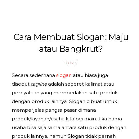
namSlog
Cara Membuat Slogan: Maju
atau Bangkrut?
Tips
Secara sederhana
slogan
atau biasa juga
disebut
tagline
adalah sederet kalimat atau
pernyataan yang membedakan satu produk
dengan produk lainnya. Slogan dibuat untuk
memperjelas pangsa pasar dimana
produk/layanan/usaha kita bermain. Jika nama
usaha bisa saja sama antara satu produk dengan
produk lainnya, namun Slogan tidak pernah