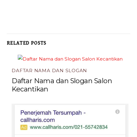
RELATED POSTS
DAFTAR NAMA DAN SLOGAN
Daftar Nama dan Slogan Salon
Kecantikan