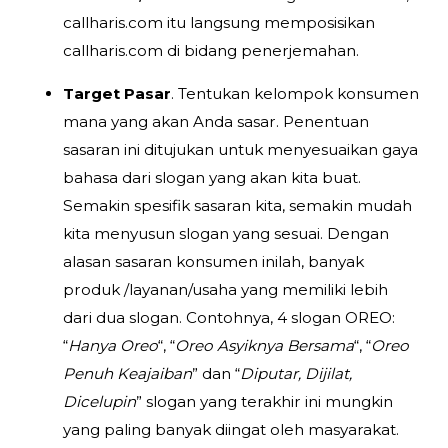
callharis.com itu langsung memposisikan
callharis.com di bidang penerjemahan.
Target Pasar
. Tentukan kelompok konsumen
mana yang akan Anda sasar. Penentuan
sasaran ini ditujukan untuk menyesuaikan gaya
bahasa dari slogan yang akan kita buat.
Semakin spesifik sasaran kita, semakin mudah
kita menyusun slogan yang sesuai. Dengan
alasan sasaran konsumen inilah, banyak
produk /layanan/usaha yang memiliki lebih
dari dua slogan. Contohnya, 4 slogan OREO:
“
Hanya Oreo
“, “
Oreo Asyiknya Bersama
“, “
Oreo
Penuh Keajaiban
” dan “
Diputar, Dijilat,
Dicelupin
” slogan yang terakhir ini mungkin
yang paling banyak diingat oleh masyarakat.