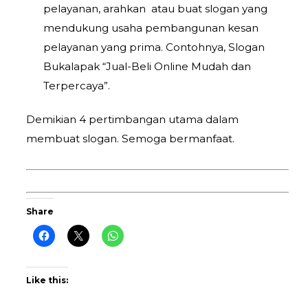
pelayanan, arahkan atau buat slogan yang
mendukung usaha pembangunan kesan
pelayanan yang prima. Contohnya, Slogan
Bukalapak “Jual-Beli Online Mudah dan
Terpercaya”.
Demikian 4 pertimbangan utama dalam
membuat slogan. Semoga bermanfaat.
Share
Like this: