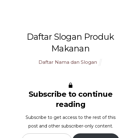
namSlog
Daftar Slogan Produk
Makanan
Daftar Nama dan Slogan
Subscribe to continue
reading
Subscribe to get access to the rest of this
post and other subscriber-only content.
Type your email…