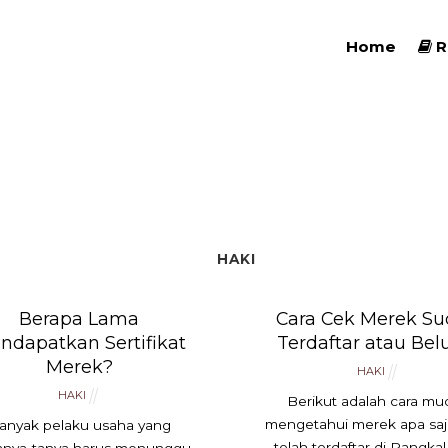
Home
R
HAKI
Berapa Lama
Cara Cek Merek S
ndapatkan Sertifikat
Terdaftar atau Be
Merek?
HAKI
HAKI
Berikut adalah cara mu
mengetahui merek apa saj
anyak pelaku usaha yang
telah terdaftar di Pangka
anya-tanya harus menunggu