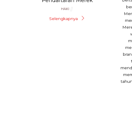
Pendaftaran Merek
be
HAKI
Mer
Selengkapnya
mem
Mere
m
me
bran
menda
mem
tahun