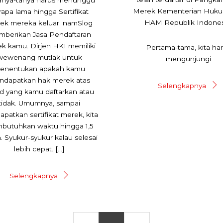
Merek Kementerian Huk
rapa lama hingga Sertifikat
HAM Republik Indones
ek mereka keluar. namSlog
berikan Jasa Pendaftaran
k kamu. Dirjen HKI memiliki
Pertama-tama, kita ha
wewenang mutlak untuk
mengunjungi
enentukan apakah kamu
ndapatkan hak merek atas
Selengkapnya
d yang kamu daftarkan atau
tidak. Umumnya, sampai
patkan sertifikat merek, kita
butuhkan waktu hingga 1,5
. Syukur-syukur kalau selesai
lebih cepat. […]
Selengkapnya