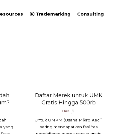
esources
Trademarking
Consulting
udah
Daftar Merek untuk UMK
lum?
Gratis Hingga 500rb
HAKI
dah
Untuk UMKM (Usaha Mikro Kecil)
a yang
sering mendapatkan fasilitas
l Data
pendaftaran merek secara gratis